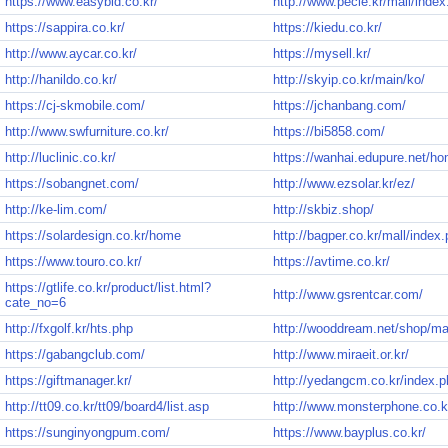
https://www.easybid.co.kr/
http://www.pecle.kr/mall/index
https://sappira.co.kr/
https://kiedu.co.kr/
http://www.aycar.co.kr/
https://mysell.kr/
http://hanildo.co.kr/
http://skyip.co.kr/main/ko/
https://cj-skmobile.com/
https://jchanbang.com/
http://www.swfurniture.co.kr/
https://bi5858.com/
http://luclinic.co.kr/
https://wanhai.edupure.net/h
https://sobangnet.com/
http://www.ezsolar.kr/ez/
http://ke-lim.com/
http://skbiz.shop/
https://solardesign.co.kr/home
http://bagper.co.kr/mall/index
https://www.touro.co.kr/
https://avtime.co.kr/
https://gtlife.co.kr/product/list.html?
http://www.gsrentcar.com/
cate_no=6
http://fxgolf.kr/hts.php
http://wooddream.net/shop/ma
https://gabangclub.com/
http://www.miraeit.or.kr/
https://giftmanager.kr/
http://yedangcm.co.kr/index.p
http://tt09.co.kr/tt09/board4/list.asp
http://www.monsterphone.co.k
https://sunginyongpum.com/
https://www.bayplus.co.kr/