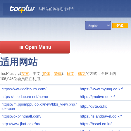
其它语言
Open Menu
适用网站
TocPlus，以
英文
、中文 (
简体
、
繁体
)、
日文
、
韩文
的方式，全球上的
106,045位会员正在利用。
https://www.golftouro.com/
https://www.myung.co.kr/
https://ci.edupure.net/home
https://jmotive.co.kr/
https://m.ppomppu.co.kr/new/bbs_view.php?
http://kivta.or.kr/
id=spon
https://okprintmall.com/
https://islandtravel.co.kr/
http://www.jbat.or.kr/m/
https://hssci.co.kr/